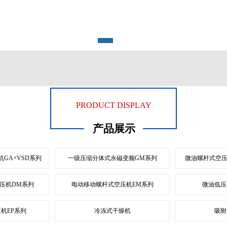
1
2
PRODUCT DISPLAY
产品展示
GA+VSD系列
一级压缩分体式永磁变频GM系列
微油螺杆式空压
压机DM系列
电动移动螺杆式空压机EM系列
微油低压
机EP系列
冷冻式干燥机
吸附