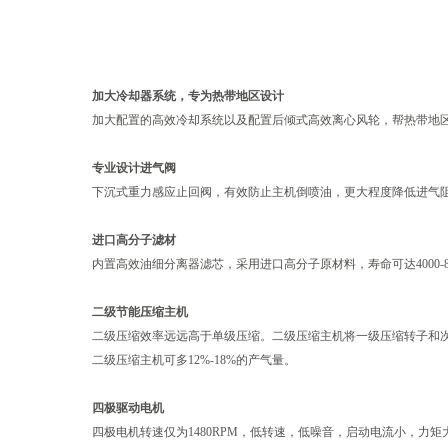
加大冷却器系统，专为热带地区设计
加大配置的高效冷却系统以及配置后倾式高效离心风轮，帮热带地
专业设计进气阀
下沉式重力感应止回阀，有效防止主机倒喷油，更大程度降低进气
进口高分子滤材
内置高效油细分离器滤芯，采用进口高分子原材料，寿命可达4000-8
二级节能压缩主机
二级压缩效率远远高于单级压缩。二级压缩主机将一级压缩转子和
二级压缩主机可多12%-18%的产气量。
四极驱动电机
四极电机转速仅为1480RPM，低转速，低噪音，启动电流小，力