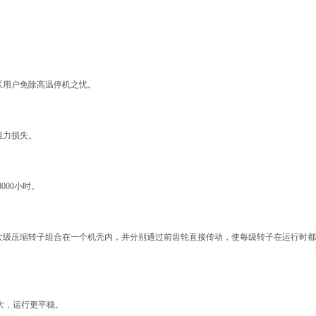
区用户免除高温停机之忧。
阻力损失。
000小时。
次级压缩转子组合在一个机壳内，并分别通过前齿轮直接传动，使每级转子在运行时都
矩大，运行更平稳。