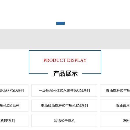
1
2
PRODUCT DISPLAY
产品展示
GA+VSD系列
一级压缩分体式永磁变频GM系列
微油螺杆式空压
压机DM系列
电动移动螺杆式空压机EM系列
微油低压
机EP系列
冷冻式干燥机
吸附