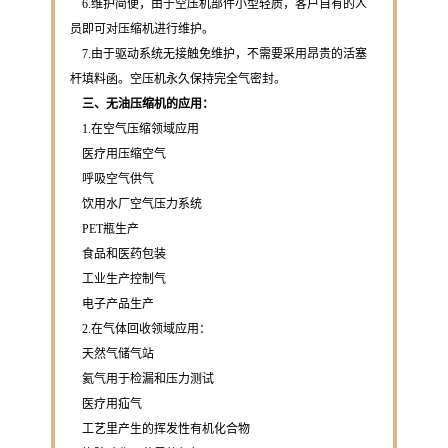
6.维护简便，由于空压机部件小型轻质，客户自有的人
员即可对压缩机进行维护。
7.由于驱动系统无接触免维护，不需要采用昂贵的活塞
杆填料函。空压机永久保持完全气密封。
三、无油压缩机的应用：
1.在空气压缩领域应用
医疗用压缩空气
呼吸空气供气
饮用水厂空气压力系统
PET瓶生产
食品和医药包装
工业生产控制气
电子产品生产
2.在气体回收领域应用：
天然气储气站
氦气用于检漏和压力测试
医疗用疝气
工艺里产生的挥发性有机化合物