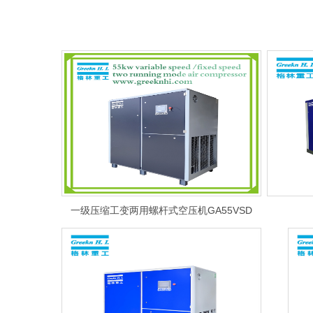
一级压缩工变两用螺杆式空压机GA55VSD