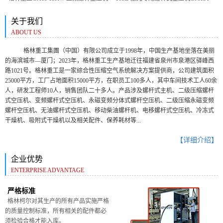
关于我们
ABOUT US
格林重工集團（中国）有限公司
成立于
1998年，中国生产基地坐落在美丽
的海滨城市—厦门
；
2023年，格林重工生产基地迁往福建省泉州市泉港区
驿峰西
路
1021号
。
格林重工
是一家综合性压缩空气系统解决方案提供商，
公司建筑面积
25000平方，工厂占地面积15000平方，在职员工100多人，其中车间技术工人60余
人，研发工程师10人，销售团队二十多人。
产品涉及
螺杆式主机、二级压缩螺杆
式空压机、变频螺杆式空压机、永磁变频分体式螺杆空压机、二级压缩永磁变频
螺杆空压机、无油螺杆式空压机、移动柴油螺杆机、电移螺杆式空压机、冷冻式
干燥机、吸附式干燥机以及相关配件、保养耗材等...
【详细介绍】
企业优势
ENTERPRISE ADVANTAGE
严格标准
格林柯尔对其生产的所有产品实施严格
的质量控制标准，所有相关的配件都必
须检验合格才能入库。